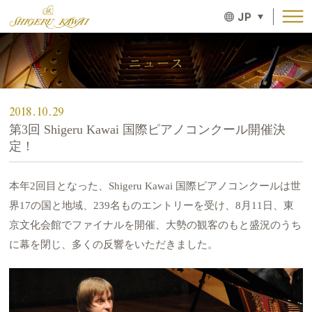
JP
ニュース
2018.10.29
第3回 Shigeru Kawai 国際ピアノコンクール開催決
定！
本年2回目となった、Shigeru Kawai 国際ピアノコンクールは世
界17の国と地域、239名ものエントリーを受け、8月11日、東
京文化会館でファイナルを開催、大勢の観客のもと盛況のうち
に幕を閉じ、多くの反響をいただきました。