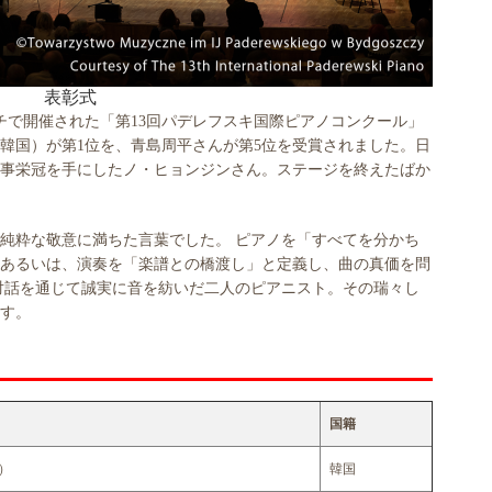
表彰式
シチで開催された「第13回パデレフスキ国際ピアノコンクール」
（韓国）が第1位を、青島周平さんが第5位を受賞されました。日
事栄冠を手にしたノ・ヒョンジンさん。ステージを終えたばか
純粋な敬意に満ちた言葉でした。 ピアノを「すべてを分かち
あるいは、演奏を「楽譜との橋渡し」と定義し、曲の真価を問
対話を通じて誠実に音を紡いだ二人のピアニスト。その瑞々し
す。
国籍
n）
韓国