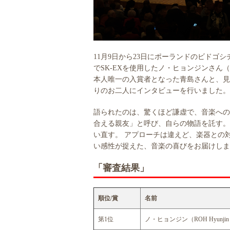
11月9日から23日にポーランドのビドゴ
でSK-EXを使用したノ・ヒョンジンさん
本人唯一の入賞者となった青島さんと、見
りのお二人にインタビューを行いました。
語られたのは、驚くほど謙虚で、音楽への
合える親友」と呼び、自らの物語を託す。
い直す。 アプローチは違えど、楽器との
い感性が捉えた、音楽の喜びをお届けしま
「審査結果」
AA
順位/賞
名前
第1位
ノ・ヒョンジン（ROH Hyunji