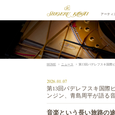
アーティ
HOME
ニュース
第13回パデレフスキ国際
2026.01.07
第13回パデレフスキ国際
ンジン、青島周平が語る
音楽という長い旅路の