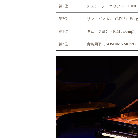
第2位
チェチーノ・エリア（CECINO E
第3位
リン・ピンホン（LIN Pin-Hon
第4位
キム・ジヨン（KIM Jiyoung）
第5位
青島周平（AOSHIMA Shuhei）
AA