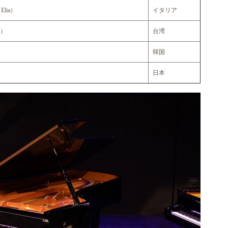
lia）
イタリア
g）
台湾
韓国
日本