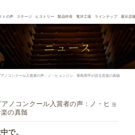
ストの声
ステージ
ヒストリー
製品特長
竜洋工場
ラインナップ
展示店
ニュース
ピアノコンクール入賞者の声：ノ・ヒョンジン、青島周平が語る音楽の真髄
ピアノコンクール入賞者の声：ノ・ヒョ
音楽の真髄
途中で。