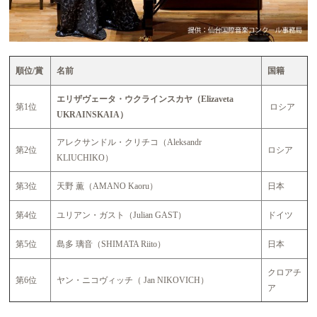
順位/賞
名前
国籍
エリザヴェータ・ウクラインスカヤ（Elizaveta
第1位
ロシア
UKRAINSKAIA）
アレクサンドル・クリチコ（Aleksandr
第2位
ロシア
KLIUCHIKO）
第3位
天野 薫（AMANO Kaoru）
日本
第4位
ユリアン・ガスト（Julian GAST）
ドイツ
第5位
島多 璃音（SHIMATA Riito）
日本
クロアチ
第6位
ヤン・ニコヴィッチ（ Jan NIKOVICH）
ア
AA