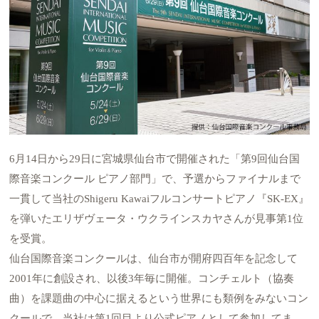
6月14日から29日に宮城県仙台市で開催された「第9回仙台国
際音楽コンクール ピアノ部門」で、予選からファイナルまで
一貫して当社のShigeru Kawaiフルコンサートピアノ『SK-EX』
を弾いたエリザヴェータ・ウクラインスカヤさんが見事第1位
を受賞。
仙台国際音楽コンクールは、仙台市が開府四百年を記念して
2001年に創設され、以後3年毎に開催。コンチェルト（協奏
曲）を課題曲の中心に据えるという世界にも類例をみないコン
クールで、当社は第1回目より公式ピアノとして参加してま