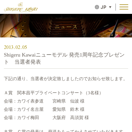
JP
ニュース
2013.02.05
Shigeru Kawaiニューモデル 発売1周年記念プレゼン
ト 当選者発表
下記の通り、当選者が決定致しましたのでお知らせ致します。
Ａ賞 関本昌平プライベートコンサート（3名様）
会場：カワイ表参道 宮崎県 仙波 様
会場：カワイ名古屋 愛知県 鈴木 様
会場：カワイ梅田 大阪府 高須賀 様
Ｂ賞、Ｃ賞の発表は、発送をもってかえさせていただきます。