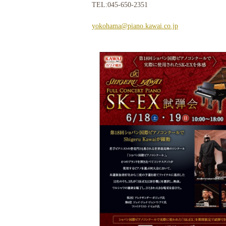
TEL:045-650-2351
yokohama@piano.kawai.co.jp