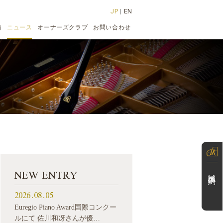
JP
|
EN
舗
ニュース
オーナーズクラブ
お問い合わせ
NEW ENTRY
試弾予約
2026.08.05
Euregio Piano Award国際コンクー
ルにて 佐川和冴さんが優…