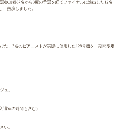
本選参加者87名から3度の予選を経てファイナルに進出した12名
選択し、熱演しました。
びた、3名のピアニストが実際に使用した128号機を、期間限定
0
ジュ」
り（入退室の時間も含む）
さい。