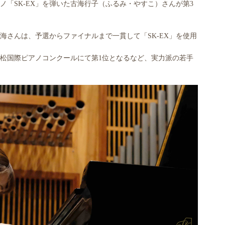
「SK-EX」を弾いた古海行子（ふるみ・やすこ）さんが第3
海さんは、予選からファイナルまで一貫して「SK-EX」を使用
高松国際ピアノコンクールにて第1位となるなど、実力派の若手