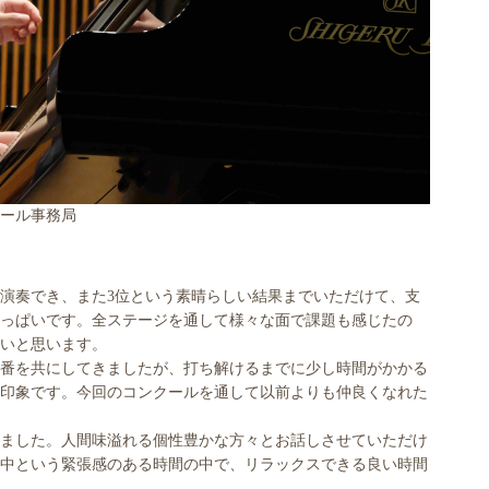
ール事務局
演奏でき、また3位という素晴らしい結果までいただけて、支
っぱいです。全ステージを通して様々な面で課題も感じたの
いと思います。
で何度か本番を共にしてきましたが、打ち解けるまでに少し時間がかかる
印象です。今回のコンクールを通して以前よりも仲良くなれた
ました。人間味溢れる個性豊かな方々とお話しさせていただけ
中という緊張感のある時間の中で、リラックスできる良い時間