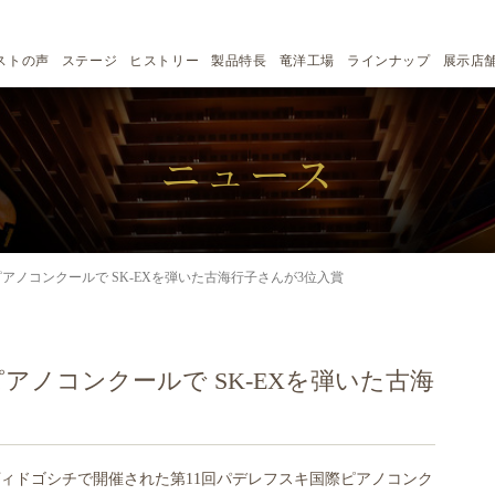
ストの声
ステージ
ヒストリー
製品特長
竜洋工場
ラインナップ
展示店
ニュース
アノコンクールで SK-EXを弾いた古海行子さんが3位入賞
アノコンクールで SK-EXを弾いた古海
ドのヴィドゴシチで開催された第11回パデレフスキ国際ピアノコンク