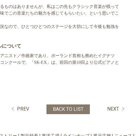
るものはありませんが、私はこの先もクラシック音楽が残って
味でこの音楽たちの魅力を感じてもらいたい、という思いでこ
況なので、ひとつひとつのステージを大切にして今後も勉強を
ルについて
アニスト／作曲家であり、ポーランド首相も務めたイグナツ
ンクールで、「SK-EX」は、前回の第10回より公式ピアノと
PREV
NEXT
BACK TO LIST
ストリー
|
製品特長
|
竜洋工場
|
ラインナップ
|
展示店舗
|
ニュース
|