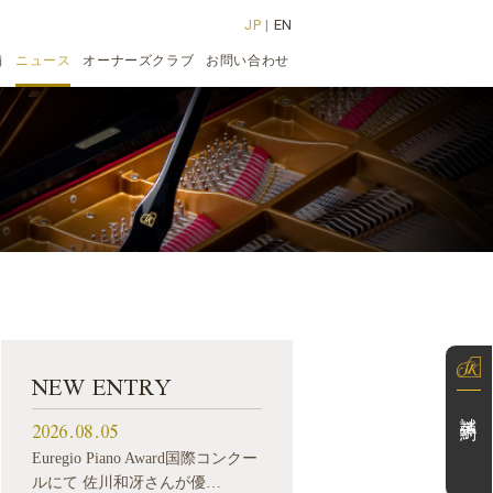
JP
|
EN
舗
ニュース
オーナーズクラブ
お問い合わせ
NEW ENTRY
試弾予約
2026.08.05
Euregio Piano Award国際コンクー
ルにて 佐川和冴さんが優…